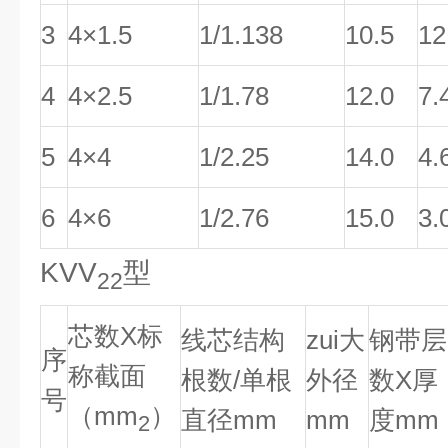
3
4×1.5
1/1.138
10.5
12
4
4×2.5
1/1.78
12.0
7.
5
4×4
1/2.25
14.0
4.
6
4×6
1/2.76
15.0
3.
KVV
型
22
芯数X标
线芯结构
zui大
钢带层
序
称截面
根数/单根
外径
数X厚
号
（mm
）
直径mm
mm
度mm
2