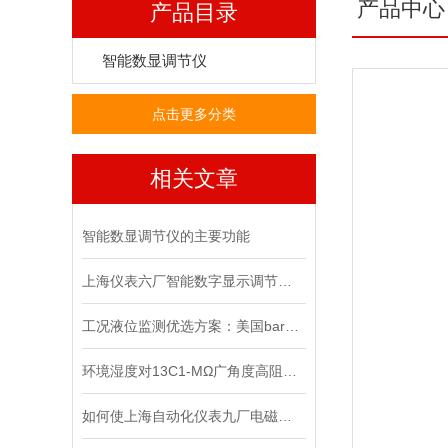
产品中心
产品目录
智能数显调节仪
点击更多分类
相关文章
智能数显调节仪的主要功能
上海仪表六厂智能数字显示调节仪都有哪些特点呢？
工况液位监测优选方案：美国barton液位计的实践应用
环境湿度对13C1-MΩ广角度高阻表测量结果的影响及修正
如何使上海自动化仪表九厂电磁流量计的转换器做好避雷措施呢？