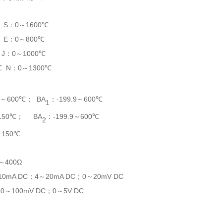
 S
0
1600℃
：
～
 E
0
800℃
：
～
J
0
1000℃
：
～
℃ N
0
1300℃
：
～
600℃
BA
：
-199.9
600℃
～
；
～
1
150℃
BA
：
-199.9
600℃
；
～
2
150℃
～
400Ω
～
10mA DC
4
20mA DC
0
20mV DC
；
～
；
～
0
100mV DC
0
5V DC
；
～
；
～