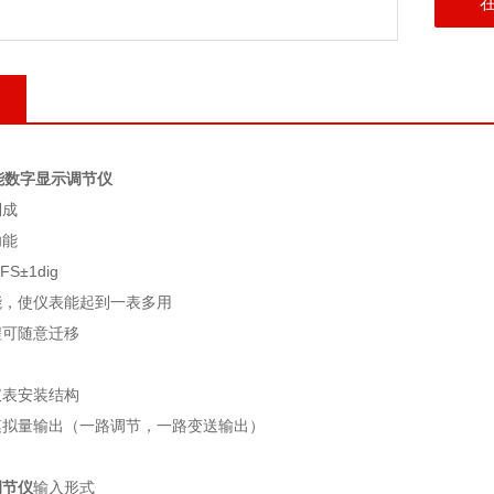
能数字显示调节仪
制成
功能
FS±1dig
能，使仪表能起到一表多用
程可随意迁移
仪表安装结构
模拟量输出（一路调节，一路变送输出）
调节仪
输入形式