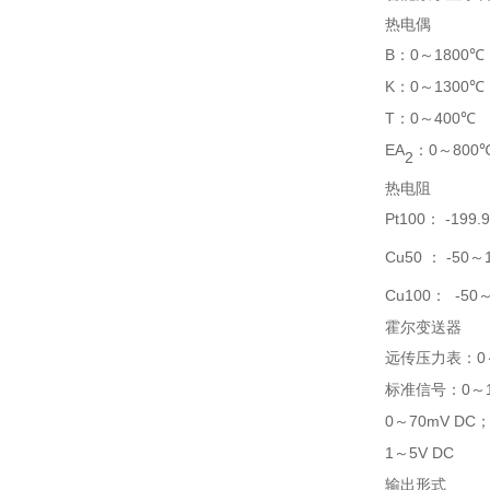
热电偶
B
0
1800℃
：
～
K
0
1300℃
：
～
T
0
400℃ 
：
～
EA
：
0
800
～
2
热电阻
Pt100
-199.9
：
Cu50
-50
：
～
Cu100
-50
：
霍尔变送器
远传压力表：
0
标准信号：
0
～
0
70mV DC
～
1
5V DC
～
输出形式