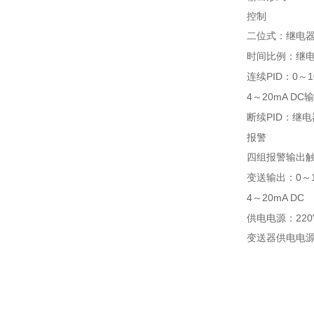
控制
二位式：继电
时间比例：继
连续
PID
0
1
：
～
4
20mA DC
～
输
断续
PID
：继电
报警
四组报警输出
变送输出：
0
～
4
20mA DC
～
供电电源：
220
变送器供电电