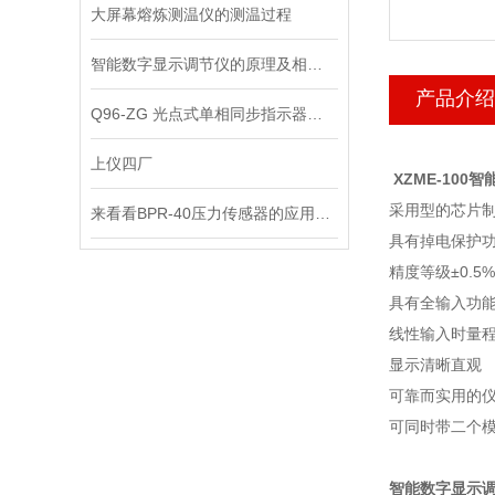
大屏幕熔炼测温仪的测温过程
智能数字显示调节仪的原理及相关知识
产品介绍
Q96-ZG 光点式单相同步指示器是现代电力系统中的重要监测工具
上仪四厂
XZME-100
智
采用型的芯片
来看看BPR-40压力传感器的应用领域
具有掉电保护
精度等级
±0.5%
具有全输入功
线性输入时量
显示清晰直观
可靠而实用的
可同时带二个
智能数字显示