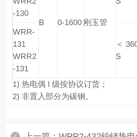
WRR2
S
-130
B
0-1600
刚玉管
WRR-
131
＜ 36
WRR2
S
-131
1) 热电偶 I 级按协议订货；
2) 非置入部分为碳钢。
上一篇：
WRR2-432铂铑热