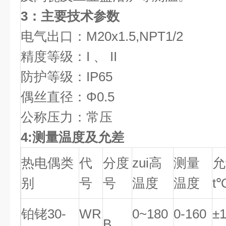
3：主要技术参数
电气出口：M20x1.5,NPT1/2
精度等级：I 、 II
防护等级：IP65
偶丝直径：Φ0.5
公称压力：常压
4:测量温度及允差
热电偶类
代
分度
zui高
测量
允
别
号
号
温度
温度
t
铂铑30-
WR
0~180
0-160
±
B