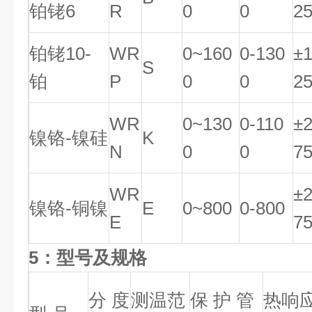
铂铑6
R
0
0
2
铂铑10-
WR
0~160
0-130
±
S
铂
P
0
0
2
WR
0~130
0-110
±
镍铬-镍硅
K
N
0
0
7
WR
±
镍铬-铜镍
E
0~800
0-800
E
7
5：型号及规格
分 度
测温范
保 护 管
热响