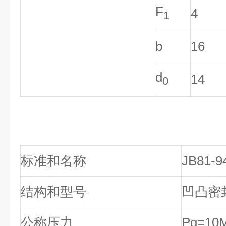
F
4
1
b
16
d
14
0
标准和名称
JB81
结构和型号
凹凸密
公称压力
Pg=10