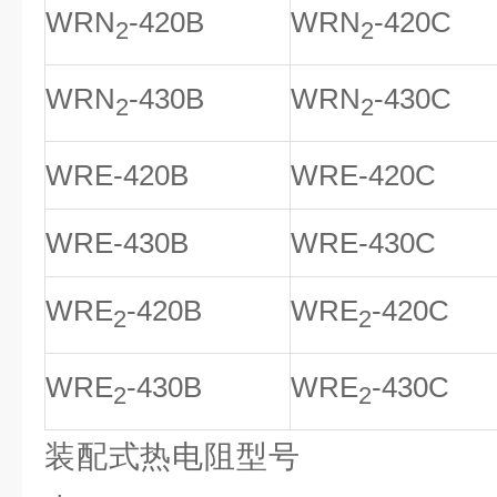
WRN
-420B
WRN
-420C
2
2
WRN
-430B
WRN
-430C
2
2
WRE-420B
WRE-420C
WRE-430B
WRE-430C
WRE
-420B
WRE
-420C
2
2
WRE
-430B
WRE
-430C
2
2
装配式热