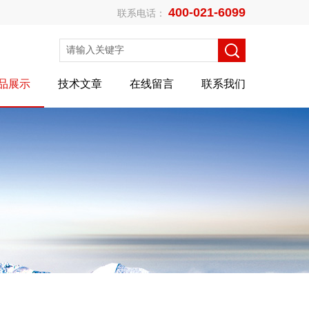
400-021-6099
联系电话：
品展示
技术文章
在线留言
联系我们