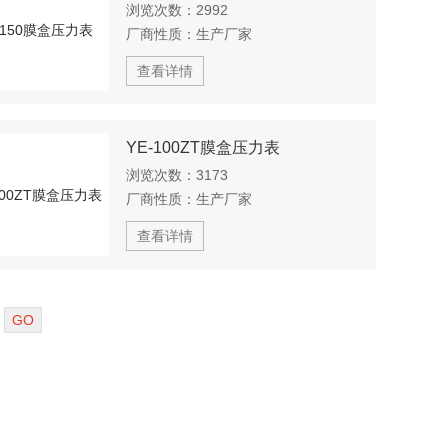
浏览次数：
2992
厂商性质：
生产厂家
查看详情
YE-100ZT膜盒压力表
浏览次数：
3173
厂商性质：
生产厂家
查看详情