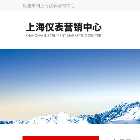
欢迎来到
上海仪表营销中心