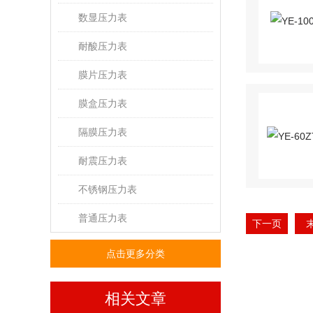
数显压力表
耐酸压力表
膜片压力表
膜盒压力表
隔膜压力表
耐震压力表
不锈钢压力表
普通压力表
下一页
点击更多分类
相关文章