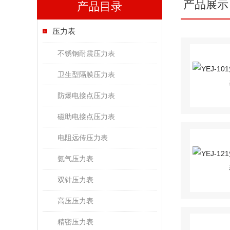
产品展示
产品目录
压力表
不锈钢耐震压力表
卫生型隔膜压力表
防爆电接点压力表
磁助电接点压力表
电阻远传压力表
氨气压力表
双针压力表
高压压力表
精密压力表