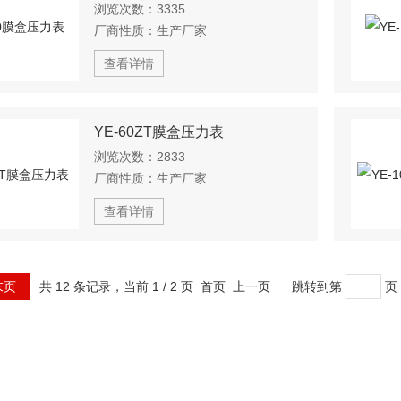
浏览次数：
3335
厂商性质：
生产厂家
查看详情
YE-60ZT膜盒压力表
浏览次数：
2833
厂商性质：
生产厂家
查看详情
末页
共 12 条记录，当前 1 / 2 页 首页 上一页
跳转到第
页